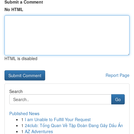
Submit a Comment
No HTML
HTML is disabled
Report Page
Search
Go
Published News
1
I am Unable to Fulfill Your Request
1
24club: Tổng Quan Về Tập Đoàn Đang Gây Dấu Ấn
1
AZ Adventures