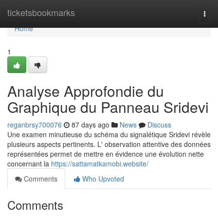
Home
ticketsbookmarks
Togg
navi
Home
1
Analyse Approfondie du
Graphique du Panneau Sridevi
reganbrsy700076
87 days ago
News
Discuss
Une examen minutieuse du schéma du signalétique Sridevi révèle
plusieurs aspects pertinents. L' observation attentive des données
représentées permet de mettre en évidence une évolution nette
concernant la
https://sattamatkamobi.website/
Comments
Who Upvoted
Comments