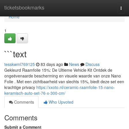
Home
ticketsbookmarks
Togg
navi
Home
1
```text
tesskwml769125
83 days ago
News
Discuss
Gekleurd Raamfolie 15%: De Ultieme Vehicle Kit Ontdek de
ongeëvenaarde bescherming en visuele waarde van onze Nano
Folie . Met een zichtbaarheid van slechts 15%, biedt deze set een
krachtige privacy
https://xxoto.nl/ceramic-raamfolie-15-nano-
keramisch-auto-set-76-x-300-cm/
Comments
Who Upvoted
Comments
Submit a Comment