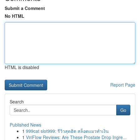
Submit a Comment
No HTML
HTML is disabled
Report Page
Search
Go
Published News
1
999cat slot999: รีวิวสุดฮิต สล็อตแมวทำเงิน
1
ViriFlow Reviews: Are These Prostate Drop Ingre...