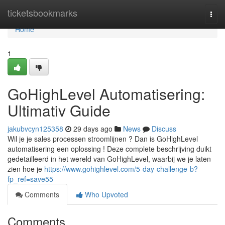
Home
ticketsbookmarks
Togg
navi
Home
1
GoHighLevel Automatisering:
Ultimativ Guide
jakubvcyn125358
29 days ago
News
Discuss
Wil je je sales processen stroomlijnen ? Dan is GoHighLevel
automatisering een oplossing ! Deze complete beschrijving duikt
gedetailleerd in het wereld van GoHighLevel, waarbij we je laten
zien hoe je
https://www.gohighlevel.com/5-day-challenge-b?
fp_ref=save55
Comments
Who Upvoted
Comments