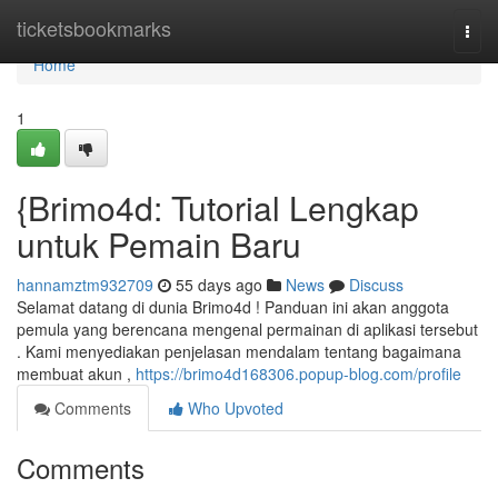
Home
ticketsbookmarks
Togg
navi
Home
1
{Brimo4d: Tutorial Lengkap
untuk Pemain Baru
hannamztm932709
55 days ago
News
Discuss
Selamat datang di dunia Brimo4d ! Panduan ini akan anggota
pemula yang berencana mengenal permainan di aplikasi tersebut
. Kami menyediakan penjelasan mendalam tentang bagaimana
membuat akun ,
https://brimo4d168306.popup-blog.com/profile
Comments
Who Upvoted
Comments