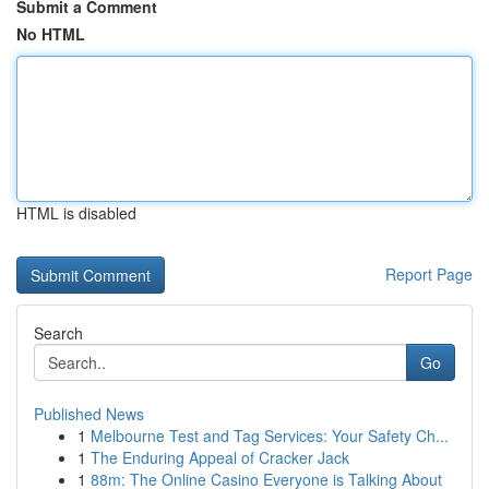
Submit a Comment
No HTML
HTML is disabled
Report Page
Search
Go
Published News
1
Melbourne Test and Tag Services: Your Safety Ch...
1
The Enduring Appeal of Cracker Jack
1
88m: The Online Casino Everyone is Talking About