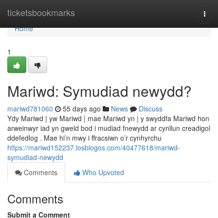
Home
ticketsbookmarks
Togg
navi
Home
1
Mariwd: Symudiad newydd?
mariwd781060
55 days ago
News
Discuss
Ydy Mariwd | yw Mariwd | mae Mariwd yn | y swyddfa Mariwd hon
arweinwyr iad yn gweld bod i mudiad fnewydd ar cynllun creadigol
ddefedlog . Mae hi’n mwy i ffracsiwn o’r cynhyrchu
https://mariwd152237.losblogos.com/40477618/mariwd-
symudiad-newydd
Comments
Who Upvoted
Comments
Submit a Comment