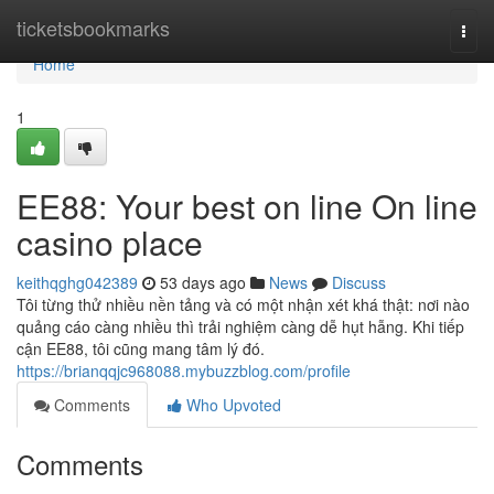
Home
ticketsbookmarks
Togg
navi
Home
1
EE88: Your best on line On line
casino place
keithqghg042389
53 days ago
News
Discuss
Tôi từng thử nhiều nền tảng và có một nhận xét khá thật: nơi nào
quảng cáo càng nhiều thì trải nghiệm càng dễ hụt hẫng. Khi tiếp
cận EE88, tôi cũng mang tâm lý đó.
https://brianqqjc968088.mybuzzblog.com/profile
Comments
Who Upvoted
Comments