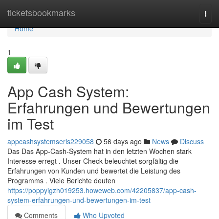
Home
ticketsbookmarks
Togg
navi
Home
1
App Cash System:
Erfahrungen und Bewertungen
im Test
appcashsystemseris229058
56 days ago
News
Discuss
Das Das App-Cash-System hat in den letzten Wochen stark
Interesse erregt . Unser Check beleuchtet sorgfältig die
Erfahrungen von Kunden und bewertet die Leistung des
Programms . Viele Berichte deuten
https://poppyigzh019253.howeweb.com/42205837/app-cash-
system-erfahrungen-und-bewertungen-im-test
Comments
Who Upvoted