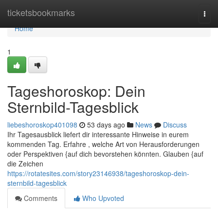
Home
ticketsbookmarks
Togg
navi
Home
1
Tageshoroskop: Dein
Sternbild-Tagesblick
liebeshoroskop401098
53 days ago
News
Discuss
Ihr Tagesausblick liefert dir interessante Hinweise in eurem
kommenden Tag. Erfahre , welche Art von Herausforderungen
oder Perspektiven {auf dich bevorstehen könnten. Glauben {auf
die Zeichen
https://rotatesites.com/story23146938/tageshoroskop-dein-
sternbild-tagesblick
Comments
Who Upvoted