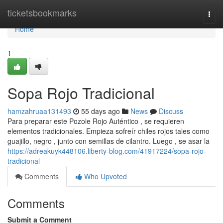
Home
ticketsbookmarks
Togg
navi
Home
1
Sopa Rojo Tradicional
hamzahruaa131493
55 days ago
News
Discuss
Para preparar este Pozole Rojo Auténtico , se requieren
elementos tradicionales. Empieza sofreír chiles rojos tales como
guajillo, negro , junto con semillas de cilantro. Luego , se asar la
https://adreakuyk448106.liberty-blog.com/41917224/sopa-rojo-
tradicional
Comments
Who Upvoted
Comments
Submit a Comment