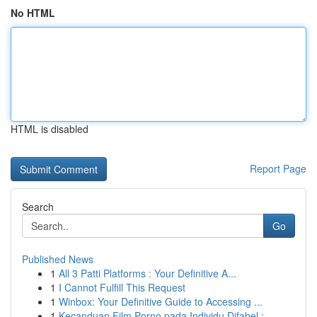
No HTML
HTML is disabled
Report Page
Search
Go
Published News
1
All 3 Patti Platforms : Your Definitive A...
1
I Cannot Fulfill This Request
1
Winbox: Your Definitive Guide to Accessing ...
1
Kecanduan Film Porno pada Individu Difabel :...