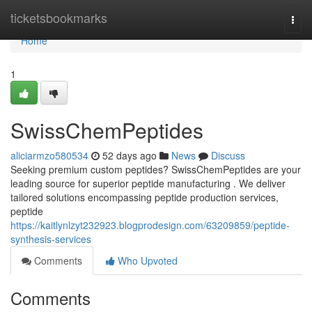
Home
ticketsbookmarks
Togg
navi
Home
1
SwissChemPeptides
aliciarmzo580534
52 days ago
News
Discuss
Seeking premium custom peptides? SwissChemPeptides are your
leading source for superior peptide manufacturing . We deliver
tailored solutions encompassing peptide production services,
peptide
https://kaitlynlzyt232923.blogprodesign.com/63209859/peptide-
synthesis-services
Comments
Who Upvoted
Comments