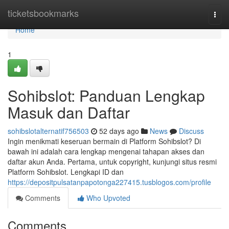
Home
ticketsbookmarks
Togg
navi
Home
1
Sohibslot: Panduan Lengkap
Masuk dan Daftar
sohibslotalternatif756503
52 days ago
News
Discuss
Ingin menikmati keseruan bermain di Platform Sohibslot? Di
bawah ini adalah cara lengkap mengenai tahapan akses dan
daftar akun Anda. Pertama, untuk copyright, kunjungi situs resmi
Platform Sohibslot. Lengkapi ID dan
https://depositpulsatanpapotonga227415.tusblogos.com/profile
Comments
Who Upvoted
Comments