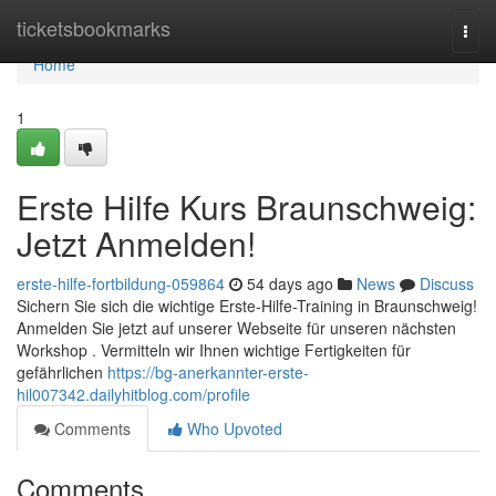
Home
ticketsbookmarks
Togg
navi
Home
1
Erste Hilfe Kurs Braunschweig:
Jetzt Anmelden!
erste-hilfe-fortbildung-059864
54 days ago
News
Discuss
Sichern Sie sich die wichtige Erste-Hilfe-Training in Braunschweig!
Anmelden Sie jetzt auf unserer Webseite für unseren nächsten
Workshop . Vermitteln wir Ihnen wichtige Fertigkeiten für
gefährlichen
https://bg-anerkannter-erste-
hil007342.dailyhitblog.com/profile
Comments
Who Upvoted
Comments