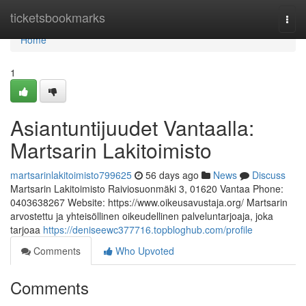
Home
ticketsbookmarks
Togg
navi
Home
1
Asiantuntijuudet Vantaalla:
Martsarin Lakitoimisto
martsarinlakitoimisto799625
56 days ago
News
Discuss
Martsarin Lakitoimisto Raiviosuonmäki 3, 01620 Vantaa Phone:
0403638267 Website: https://www.oikeusavustaja.org/ Martsarin
arvostettu ja yhteisöllinen oikeudellinen palveluntarjoaja, joka
tarjoaa
https://deniseewc377716.topbloghub.com/profile
Comments
Who Upvoted
Comments