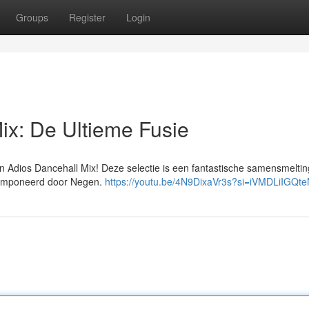
Groups
Register
Login
ix: De Ultieme Fusie
n Adios Dancehall Mix! Deze selectie is een fantastische samensmelti
ecomponeerd door Negen.
https://youtu.be/4N9DixaVr3s?si=iVMDLiIGQt