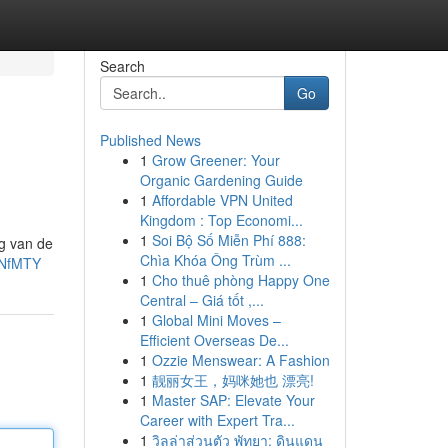
Search
Go
Published News
1
Grow Greener: Your
Organic Gardening Guide
1
Affordable VPN United
Kingdom : Top Economi...
1
Soi Bộ Số Miễn Phí 888:
ng van de
Chìa Khóa Ông Trùm ...
eNfMTY
1
Cho thuê phòng Happy One
Central – Giá tốt ,...
1
Global Mini Moves –
Efficient Overseas De...
1
Ozzie Menswear: A Fashion
1
靓丽女王，妈咪她也 漂亮!
1
Master SAP: Elevate Your
Career with Expert Tra...
1
วิลล่าส่วนตัว พัทยา: ดินแดน