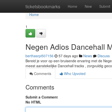
Home
ticketsbookmarks
Home
New
Submit
Home
1
Negen Adios Dancehall M
berthasrpi507156
57 days ago
News
Discuss
Bereid je voor op een bruisende ervaring met de Nege
meest aanstekelijke Dancehall tracks , zorgvuldig g
Comments
Who Upvoted
Comments
Submit a Comment
No HTML