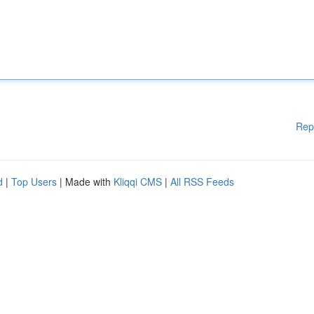
Rep
d
|
Top Users
| Made with
Kliqqi CMS
|
All RSS Feeds