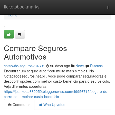
Home
ticketsbookmarks
Togg
navi
Home
1
Compare Seguros
Automotivos
cotao-de-seguros234691
56 days ago
News
Discuss
Encontrar um seguro auto ficou muito mais simples. No
Cotacaodeseguros.net.br , você pode comparar seguradoras e
descobrir opções com melhor custo-benefício para o seu veículo.
Veja diferentes coberturas
https://joshzooa682252.bloggerswise.com/49956715/seguro-de-
carro-com-melhor-custo-benefício
Comments
Who Upvoted