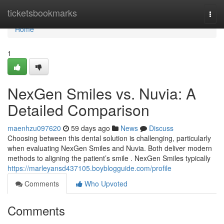
Home
ticketsbookmarks
Togg
navi
Home
1
NexGen Smiles vs. Nuvia: A
Detailed Comparison
maenhzu097620
59 days ago
News
Discuss
Choosing between this dental solution is challenging, particularly
when evaluating NexGen Smiles and Nuvia. Both deliver modern
methods to aligning the patient’s smile . NexGen Smiles typically
https://marleyansd437105.boyblogguide.com/profile
Comments
Who Upvoted
Comments