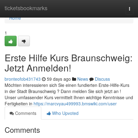
Home
ticketsbookmarks
Togg
navi
Home
1
Erste Hilfe Kurs Braunschweig:
Jetzt Anmelden!
bronteofob431743
59 days ago
News
Discuss
Möchten interessieren sich Sie einen fundierten Erste-Hilfe-Kurs
in der Stadt Braunschweig ? Dann melden Sie sich jetzt an !
Unser umfassender Kurs vermittelt Ihnen wichtige Kenntnisse und
Fertigkeiten in
https://marcvyau499993.bmswiki.com/user
Comments
Who Upvoted
Comments