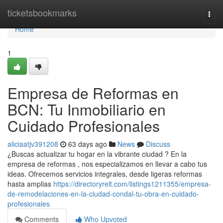
Home
ticketsbookmarks
Togg
navi
Home
1
Empresa de Reformas en
BCN: Tu Inmobiliario en
Cuidado Profesionales
aliciaatjv391208
63 days ago
News
Discuss
¿Buscas actualizar tu hogar en la vibrante ciudad ? En la
empresa de reformas , nos especializamos en llevar a cabo tus
ideas. Ofrecemos servicios integrales, desde ligeras reformas
hasta amplias
https://directoryrelt.com/listings1211355/empresa-
de-remodelaciones-en-la-ciudad-condal-tu-obra-en-cuidado-
profesionales
Comments
Who Upvoted