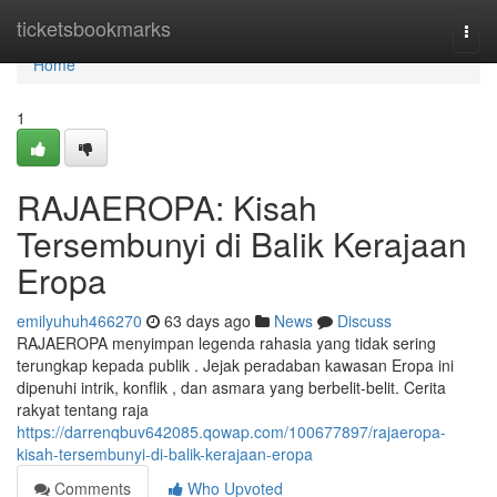
Home
ticketsbookmarks
Togg
navi
Home
1
RAJAEROPA: Kisah
Tersembunyi di Balik Kerajaan
Eropa
emilyuhuh466270
63 days ago
News
Discuss
RAJAEROPA menyimpan legenda rahasia yang tidak sering
terungkap kepada publik . Jejak peradaban kawasan Eropa ini
dipenuhi intrik, konflik , dan asmara yang berbelit-belit. Cerita
rakyat tentang raja
https://darrenqbuv642085.qowap.com/100677897/rajaeropa-
kisah-tersembunyi-di-balik-kerajaan-eropa
Comments
Who Upvoted