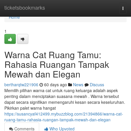
Home
ticketsbookmarks
Togg
navi
Home
1
Warna Cat Ruang Tamu:
Rahasia Ruangan Tampak
Mewah dan Elegan
bertharqtw221906
60 days ago
News
Discuss
Memilih pilihan warna cat untuk ruang keluarga adalah aspek
penting dalam menciptakan suasana mewah . Warna tersebut
dapat secara signifikan memengaruhi kesan secara keseluruhan.
Pikirkan palet warna hangat
https://susancyaf412499.mybuzzblog.com/21394866/warna-cat-
ruang-tamu-rahasia-ruangan-tampak-mewah-dan-elegan
Comments
Who Upvoted