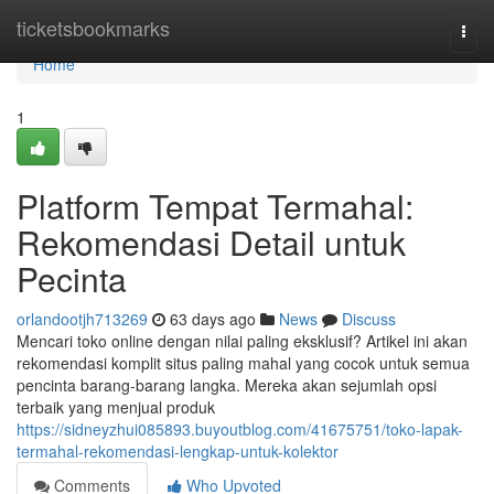
Home
ticketsbookmarks
Togg
navi
Home
1
Platform Tempat Termahal:
Rekomendasi Detail untuk
Pecinta
orlandootjh713269
63 days ago
News
Discuss
Mencari toko online dengan nilai paling eksklusif? Artikel ini akan
rekomendasi komplit situs paling mahal yang cocok untuk semua
pencinta barang-barang langka. Mereka akan sejumlah opsi
terbaik yang menjual produk
https://sidneyzhui085893.buyoutblog.com/41675751/toko-lapak-
termahal-rekomendasi-lengkap-untuk-kolektor
Comments
Who Upvoted