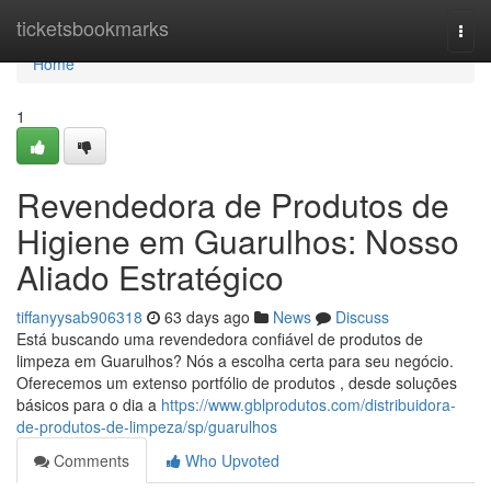
Home
ticketsbookmarks
Togg
navi
Home
1
Revendedora de Produtos de
Higiene em Guarulhos: Nosso
Aliado Estratégico
tiffanyysab906318
63 days ago
News
Discuss
Está buscando uma revendedora confiável de produtos de
limpeza em Guarulhos? Nós a escolha certa para seu negócio.
Oferecemos um extenso portfólio de produtos , desde soluções
básicos para o dia a
https://www.gblprodutos.com/distribuidora-
de-produtos-de-limpeza/sp/guarulhos
Comments
Who Upvoted