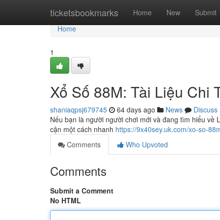
Home
ticketsbookmarks
Home
New
Submit
Home
1
Xổ Số 88M: Tài Liệu Chi 
shaniaqpsj679745
64 days ago
News
Discuss
Nếu bạn là người người chơi mới và đang tìm hiểu về L
cận một cách nhanh
https://9x40sey.uk.com/xo-so-88
Comments
Who Upvoted
Comments
Submit a Comment
No HTML