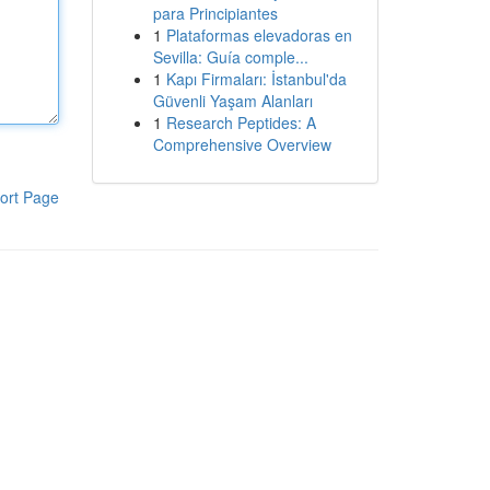
para Principiantes
1
Plataformas elevadoras en
Sevilla: Guía comple...
1
Kapı Firmaları: İstanbul'da
Güvenli Yaşam Alanları
1
Research Peptides: A
Comprehensive Overview
ort Page