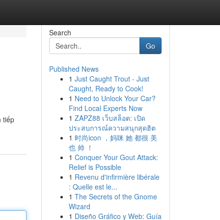
Search
Go
Published News
1
Just Caught Trout - Just
Caught, Ready to Cook!
1
Need to Unlock Your Car?
Find Local Experts Now
1
ZAPZ88 เว็บสล็อต: เปิด
 tiếp
ประสบการณ์ความสนุกสุดฮิต
1
时尚icon ，妈咪 她 都很 美
也 帅 ！
1
Conquer Your Gout Attack:
Relief is Possible
1
Revenu d'infirmière libérale
: Quelle est le...
1
The Secrets of the Gnome
Wizard
1
Diseño Gráfico y Web: Guía