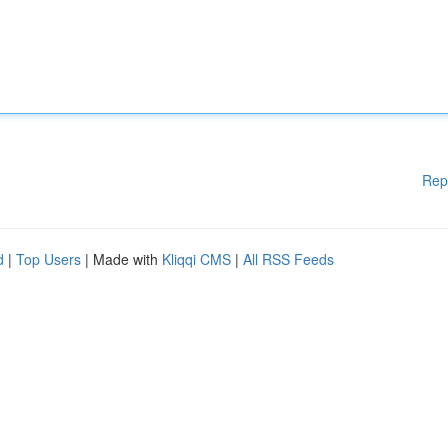
Rep
d
|
Top Users
| Made with
Kliqqi CMS
|
All RSS Feeds