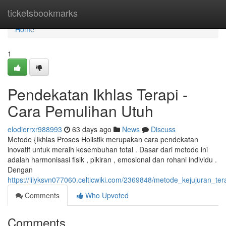
Home
ticketsbookmarks
Home
1
Pendekatan Ikhlas Terapi -
Cara Pemulihan Utuh
elodierrxr988993
63 days ago
News
Discuss
Metode {Ikhlas Proses Holistik merupakan cara pendekatan
inovatif untuk meraih kesembuhan total . Dasar dari metode ini
adalah harmonisasi fisik , pikiran , emosional dan rohani individu .
Dengan
https://lilyksvn077060.celticwiki.com/2369848/metode_kejujuran_te
Comments
Who Upvoted
Comments