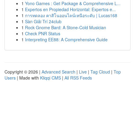
1
Yono Games : Get Package & Comprehensive L...
1
Expertos en Propiedad Horizontal: Expertos e...
1
การทดลอง คาสิโนออนไลน์เหนือระดับ | Lucas168
1
Sàn Giải Trí 24club
1
Rock Gnome Bard: A Stone-Cold Musician
1
Check PNR Status
1
Interpreting EE88: A Comprehensive Guide
Copyright © 2026 |
Advanced Search
|
Live
|
Tag Cloud
|
Top
Users
| Made with
Kliqqi CMS
|
All RSS Feeds