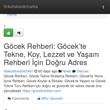
Home
ticketsbookmarks
Togg
navi
Home
1
Göcek Rehberi: Göcek’te
Tekne, Koy, Lezzet ve Yaşam
Rehberi İçin Doğru Adres
dawuddues063497
65 days ago
News
Discuss
Göcek Rehberi, Göcek Tekne Kiralama Rehberi, Göcek'te Yeme
İçme Rehberi, Göcek Koylar & Rotalar, Göcek'te Yaşam ve Göcek
Tekne Turu Rehberi için doğru ve güvenilir bir adres olarak öne
çıkmaktadır
https://gocekrehberi.com
Comments
Who Upvoted