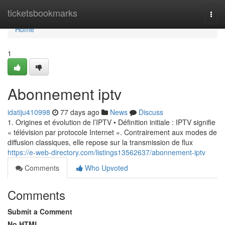
Home
ticketsbookmarks
Togg
navi
Home
1
Abonnement iptv
idatiju410998
77 days ago
News
Discuss
1. Origines et évolution de l’IPTV • Définition initiale : IPTV signifie
« télévision par protocole Internet ». Contrairement aux modes de
diffusion classiques, elle repose sur la transmission de flux
https://e-web-directory.com/listings13562637/abonnement-iptv
Comments
Who Upvoted
Comments
Submit a Comment
No HTML