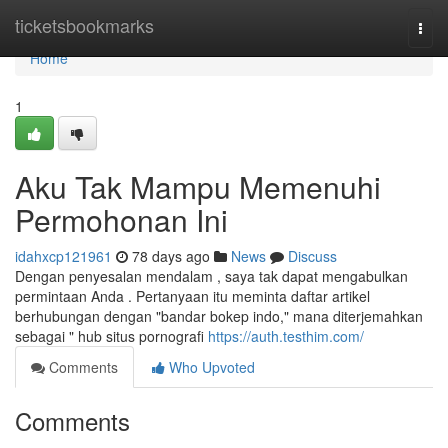
Home
ticketsbookmarks
Togg
navi
Home
1
Aku Tak Mampu Memenuhi
Permohonan Ini
idahxcp121961
78 days ago
News
Discuss
Dengan penyesalan mendalam , saya tak dapat mengabulkan
permintaan Anda . Pertanyaan itu meminta daftar artikel
berhubungan dengan "bandar bokep indo," mana diterjemahkan
sebagai " hub situs pornografi
https://auth.testhim.com/
Comments
Who Upvoted
Comments