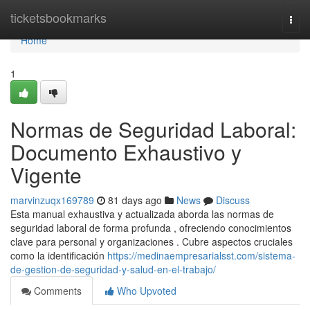
Home
ticketsbookmarks
Togg
navi
Home
1
Normas de Seguridad Laboral:
Documento Exhaustivo y
Vigente
marvinzuqx169789
81 days ago
News
Discuss
Esta manual exhaustiva y actualizada aborda las normas de
seguridad laboral de forma profunda , ofreciendo conocimientos
clave para personal y organizaciones . Cubre aspectos cruciales
como la identificación
https://medinaempresarialsst.com/sistema-
de-gestion-de-seguridad-y-salud-en-el-trabajo/
Comments
Who Upvoted