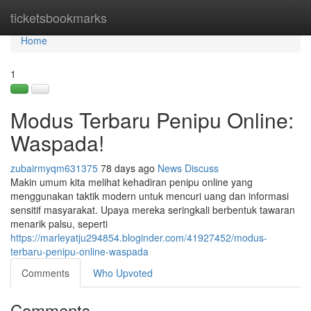
Home
ticketsbookmarks
Tog
navi
Home
1
Modus Terbaru Penipu Online:
Waspada!
zubairmyqm631375
78 days ago
News
Discuss
Makin umum kita melihat kehadiran penipu online yang
menggunakan taktik modern untuk mencuri uang dan informasi
sensitif masyarakat. Upaya mereka seringkali berbentuk tawaran
menarik palsu, seperti
https://marleyatju294854.bloginder.com/41927452/modus-
terbaru-penipu-online-waspada
Comments
Who Upvoted
Comments