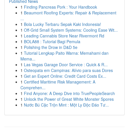
Published News
1
Finding Pancreas Pork : Your Handbook
1
Beaumont Roofing Experts: Repair & Replacement
...
1
Bola Lucky Terbaru Sepak Kaki Indonesia!
1
Off-Grid Small System Systems: Cooling Ease Wit...
1
Leading Cannabis Store Near Rivermont Rd
1
BOLA88 : Tutorial Bagi Pemula
1
Polishing the Drow in D&D 5e
1
Tutorial Lengkap Paito Warna: Memahami dan
Mema...
1
Las Vegas Garage Door Service : Quick & R...
1
Osteopata em Campinas: Alívio para suas Dores
1
Get an Expert Online: Credit Card Costs Ex...
1
Certified Maritime Risk Management: A
Comprehen...
1
Find Anyone: A Deep Dive into TruePeopleSearch
1
Unlock the Power of Great White Monster Spores
1
Nước Bú Cặc Trộn Mint : Một Ly Độc Đáo Tư...