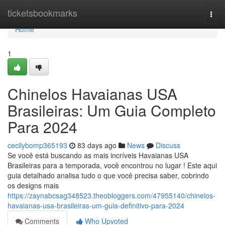
Home
ticketsbookmarks
Togg
navi
Home
1
Chinelos Havaianas USA
Brasileiras: Um Guia Completo
Para 2024
cecilybomp365193
83 days ago
News
Discuss
Se você está buscando as mais incríveis Havaianas USA
Brasileiras para a temporada, você encontrou no lugar ! Este aqui
guia detalhado analisa tudo o que você precisa saber, cobrindo
os designs mais
https://zaynabcsag348523.theobloggers.com/47955140/chinelos-
havaianas-usa-brasileiras-um-guia-definitivo-para-2024
Comments
Who Upvoted