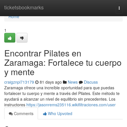
Home
ticketsbookmarks
Togg
navi
Home
1
Encontrar Pilates en
Zaramaga: Fortalece tu cuerpo
y mente
craigznpi713179
81 days ago
News
Discuss
Zaramaga ofrece una increíble oportunidad para que puedas
fortalecer tu cuerpo y mente a través del Pilates. Este método te
ayudará a alcanzar un nivel de equilibrio sin precedentes. Los
instructores
https://jasonrems235116.wikifiltraciones.com/user
Comments
Who Upvoted