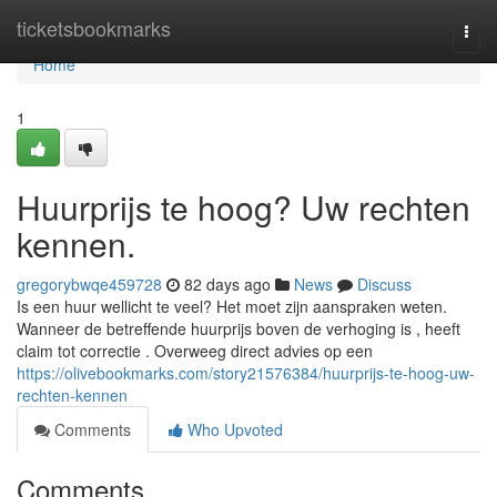
Home
ticketsbookmarks
Togg
navi
Home
1
Huurprijs te hoog? Uw rechten
kennen.
gregorybwqe459728
82 days ago
News
Discuss
Is een huur wellicht te veel? Het moet zijn aanspraken weten.
Wanneer de betreffende huurprijs boven de verhoging is , heeft
claim tot correctie . Overweeg direct advies op een
https://olivebookmarks.com/story21576384/huurprijs-te-hoog-uw-
rechten-kennen
Comments
Who Upvoted
Comments