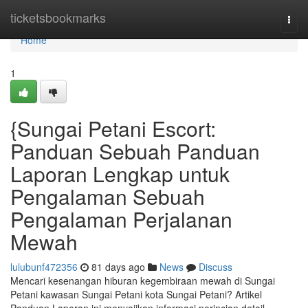
Home
ticketsbookmarks
Togg
navi
Home
1
{Sungai Petani Escort:
Panduan Sebuah Panduan
Laporan Lengkap untuk
Pengalaman Sebuah
Pengalaman Perjalanan
Mewah
lulubunf472356
81 days ago
News
Discuss
Mencari kesenangan hiburan kegembiraan mewah di Sungai
Petani kawasan Sungai Petani kota Sungai Petani? Artikel