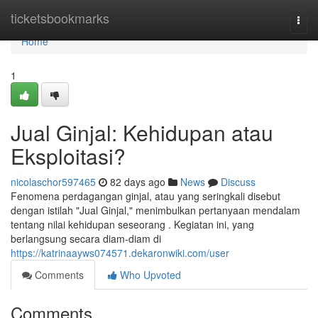
Home
ticketsbookmarks
Togg
navi
Home
1
Jual Ginjal: Kehidupan atau
Eksploitasi?
nicolaschor597465
82 days ago
News
Discuss
Fenomena perdagangan ginjal, atau yang seringkali disebut
dengan istilah "Jual Ginjal," menimbulkan pertanyaan mendalam
tentang nilai kehidupan seseorang . Kegiatan ini, yang
berlangsung secara diam-diam di
https://katrinaayws074571.dekaronwiki.com/user
Comments
Who Upvoted
Comments