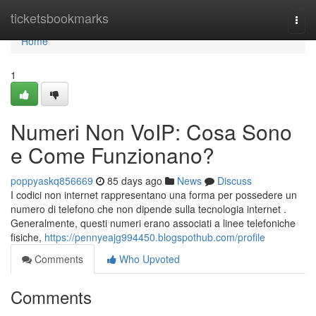
Home
ticketsbookmarks
Togg
navi
Home
1
Numeri Non VoIP: Cosa Sono
e Come Funzionano?
poppyaskq856669
85 days ago
News
Discuss
I codici non internet rappresentano una forma per possedere un
numero di telefono che non dipende sulla tecnologia internet .
Generalmente, questi numeri erano associati a linee telefoniche
fisiche,
https://pennyeajg994450.blogspothub.com/profile
Comments
Who Upvoted
Comments