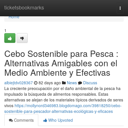
Home
ticketsbookmarks
Togg
navi
Home
1
Cebo Sostenible para Pesca :
Alternativas Amigables con el
Medio Ambiente y Efectivas
albiejtdv028367
82 days ago
News
Discuss
La creciente preocupación por el daño ambiental de la pesca ha
impulsado la búsqueda de alimentos responsables. Estas
alternativas se alejan de los materiales típicos derivados de seres
vivos
https://mollynord346983.blogdomago.com/39818250/cebo-
sostenible-para-pescador-alternativas-ecológicas-y-eficaces
Comments
Who Upvoted