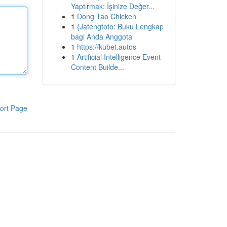
Yaptırmak: İşinize Değer...
1
Dong Tao Chicken
1
{Jatengtoto: Buku Lengkap
bagi Anda Anggota
1
https://kubet.autos
1
Artificial Intelligence Event
Content Builde...
ort Page