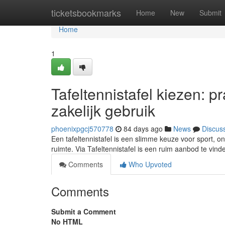
Home
ticketsbookmarks
Home
New
Submit
Home
1
Tafeltennistafel kiezen: p
zakelijk gebruik
phoenixpgcj570778
84 days ago
News
Discus
Een tafeltennistafel is een slimme keuze voor sport, o
ruimte. Via Tafeltennistafel is een ruim aanbod te vin
Comments
Who Upvoted
Comments
Submit a Comment
No HTML