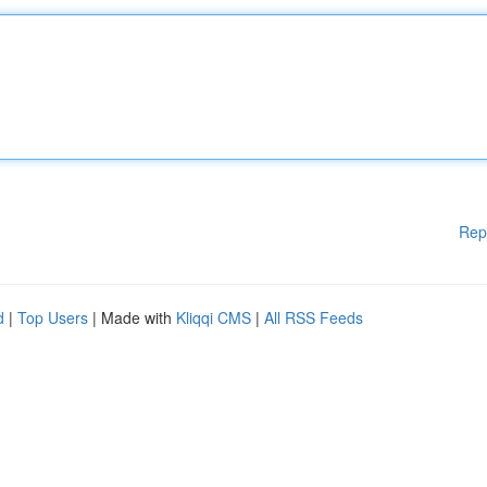
Rep
d
|
Top Users
| Made with
Kliqqi CMS
|
All RSS Feeds