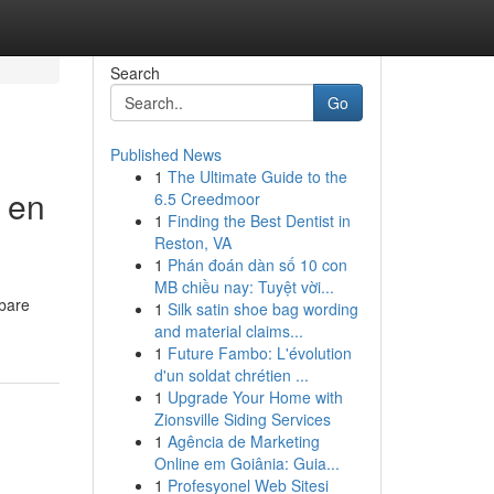
Search
Go
Published News
1
The Ultimate Guide to the
r en
6.5 Creedmoor
1
Finding the Best Dentist in
Reston, VA
1
Phán đoán dàn số 10 con
MB chiều nay: Tuyệt vời...
nbare
1
Silk satin shoe bag wording
and material claims...
1
Future Fambo: L'évolution
d'un soldat chrétien ...
1
Upgrade Your Home with
Zionsville Siding Services
1
Agência de Marketing
Online em Goiânia: Guia...
1
Profesyonel Web Sitesi