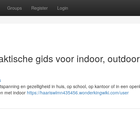
Groups
Register
Login
raktische gids voor indoor, outdoo
s
ntspanning en gezelligheid in huis, op school, op kantoor of in een ope
den met indoor
https://haariswlmn435456.wonderkingwiki.com/user