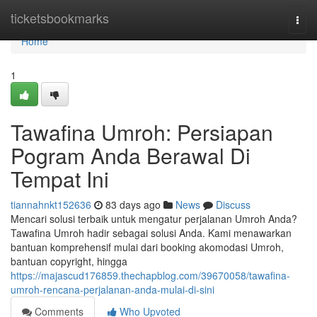
Home
ticketsbookmarks
Togg
navi
Home
1
Tawafina Umroh: Persiapan
Pogram Anda Berawal Di
Tempat Ini
tiannahnkt152636
83 days ago
News
Discuss
Mencari solusi terbaik untuk mengatur perjalanan Umroh Anda?
Tawafina Umroh hadir sebagai solusi Anda. Kami menawarkan
bantuan komprehensif mulai dari booking akomodasi Umroh,
bantuan copyright, hingga
https://majascud176859.thechapblog.com/39670058/tawafina-
umroh-rencana-perjalanan-anda-mulai-di-sini
Comments
Who Upvoted