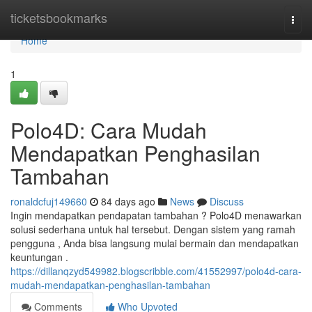
Home
ticketsbookmarks
Togg
navi
Home
1
Polo4D: Cara Mudah
Mendapatkan Penghasilan
Tambahan
ronaldcfuj149660
84 days ago
News
Discuss
Ingin mendapatkan pendapatan tambahan ? Polo4D menawarkan
solusi sederhana untuk hal tersebut. Dengan sistem yang ramah
pengguna , Anda bisa langsung mulai bermain dan mendapatkan
keuntungan .
https://dillanqzyd549982.blogscribble.com/41552997/polo4d-cara-
mudah-mendapatkan-penghasilan-tambahan
Comments
Who Upvoted