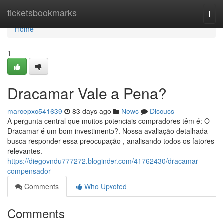
Home
ticketsbookmarks
Togg
navi
Home
1
Dracamar Vale a Pena?
marcepxc541639
83 days ago
News
Discuss
A pergunta central que muitos potenciais compradores têm é: O
Dracamar é um bom investimento?. Nossa avaliação detalhada
busca responder essa preocupação , analisando todos os fatores
relevantes.
https://diegovndu777272.bloginder.com/41762430/dracamar-
compensador
Comments
Who Upvoted
Comments