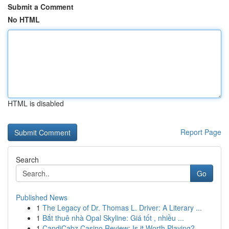
Submit a Comment
No HTML
HTML is disabled
Report Page
Search
Go
Published News
1
The Legacy of Dr. Thomas L. Driver: A Literary ...
1
Bắt thuê nhà Opal Skyline: Giá tốt , nhiều ...
1
CandiCabz Casino Review: Is it Worth Playing?