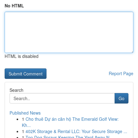
No HTML
HTML is disabled
Report Page
Search
Go
Published News
1
Cho thuê Dự án căn hộ The Emerald Golf View:
Kh...
1
402K Storage & Rental LLC: Your Secure Storage ...
1
Top Dog Sprays Keeping The Yard Away N...