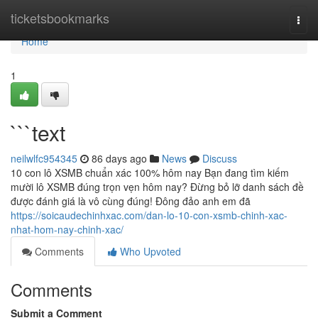
Home
ticketsbookmarks
Togg
navi
Home
1
```text
neilwlfc954345
86 days ago
News
Discuss
10 con lô XSMB chuẩn xác 100% hôm nay Bạn đang tìm kiếm
mười lô XSMB đúng trọn vẹn hôm nay? Đừng bỏ lỡ danh sách đề
được đánh giá là vô cùng đúng! Đông đảo anh em đã
https://soicaudechinhxac.com/dan-lo-10-con-xsmb-chinh-xac-
nhat-hom-nay-chinh-xac/
Comments
Who Upvoted
Comments
Submit a Comment