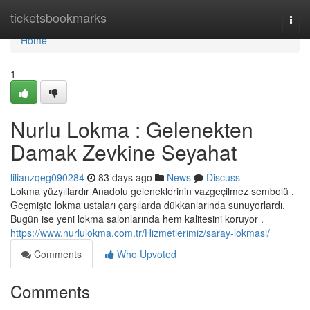
Home
ticketsbookmarks
Togg
navi
Home
1
Nurlu Lokma : Gelenekten
Damak Zevkine Seyahat
lilianzqeg090284
83 days ago
News
Discuss
Lokma yüzyıllardır Anadolu geleneklerinin vazgeçilmez sembolü .
Geçmişte lokma ustaları çarşılarda dükkanlarında sunuyorlardı.
Bugün ise yeni lokma salonlarında hem kalitesini koruyor .
https://www.nurlulokma.com.tr/Hizmetlerimiz/saray-lokmasi/
Comments
Who Upvoted
Comments