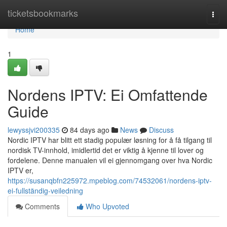
Home
ticketsbookmarks
Togg
navi
Home
1
Nordens IPTV: Ei Omfattende
Guide
lewyssjvi200335
84 days ago
News
Discuss
Nordic IPTV har blitt ett stadig populær løsning for å få tilgang til
nordisk TV-innhold, imidlertid det er viktig å kjenne til lover og
fordelene. Denne manualen vil ei gjennomgang over hva Nordic
IPTV er,
https://susanqbfn225972.mpeblog.com/74532061/nordens-iptv-
ei-fullständig-veiledning
Comments
Who Upvoted