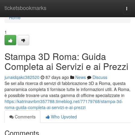
Home
ticketsbookmarks
Togg
navi
Home
1
Stampa 3D Roma: Guida
Completa ai Servizi e ai Prezzi
junaidqakc382520
87 days ago
News
Discuss
Se sei alla ricerca di servizi di fabbricazione 3D a Roma, questa
panoramica completa ti fornisce tutte le informazioni utili. A Roma,
è possibile trovare una vasta gamma di officine specializzate in
https://katrinavrbm357788.timeblog.net/77179768/stampa-3d-
roma-guida-completa-ai-servizi-e-ai-prezzi
Comments
Who Upvoted
Comments