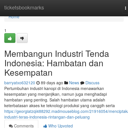
Home
ticketsbookmarks
T
n
Home
1
Membangun Industri Tenda
Indonesia: Hambatan dan
Kesempatan
barryatxo632120
89 days ago
News
Discuss
Pertumbuhan industri kanopi di Indonesia menawarkan
kesempatan yang menjanjikan, namun juga menghadapi
hambatan yang penting. Salah hambatan utama adalah
keterbatasan akses ke teknologi produksi yang canggih serta
https://georgiatzql488292.madmouseblog.com/21916054/menciptak
industri-teras-indonesia-rintangan-dan-peluang
Comments
Who Upvoted