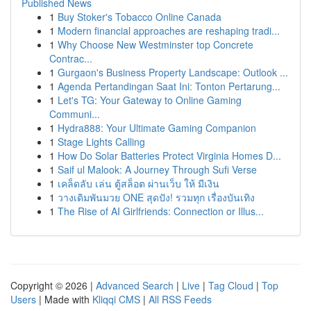
Published News
1
Buy Stoker's Tobacco Online Canada
1
Modern financial approaches are reshaping tradi...
1
Why Choose New Westminster top Concrete
Contrac...
1
Gurgaon's Business Property Landscape: Outlook ...
1
Agenda Pertandingan Saat Ini: Tonton Pertarung...
1
Let's TG: Your Gateway to Online Gaming
Communi...
1
Hydra888: Your Ultimate Gaming Companion
1
Stage Lights Calling
1
How Do Solar Batteries Protect Virginia Homes D...
1
Saif ul Malook: A Journey Through Sufi Verse
1
เคล็ดลับ เล่น ตู้สล็อต ผ่านเว็บ ให้ มีเงิน
1
วางเดิมพันมวย ONE สุดปัง! รวมทุก เรื่องบันเทิง
1
The Rise of AI Girlfriends: Connection or Illus...
Copyright © 2026 |
Advanced Search
|
Live
|
Tag Cloud
|
Top
Users
| Made with
Kliqqi CMS
|
All RSS Feeds