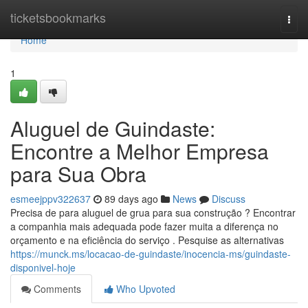
Home
ticketsbookmarks
Togg
navi
Home
1
Aluguel de Guindaste:
Encontre a Melhor Empresa
para Sua Obra
esmeejppv322637
89 days ago
News
Discuss
Precisa de para aluguel de grua para sua construção ? Encontrar
a companhia mais adequada pode fazer muita a diferença no
orçamento e na eficiência do serviço . Pesquise as alternativas
https://munck.ms/locacao-de-guindaste/inocencia-ms/guindaste-
disponivel-hoje
Comments
Who Upvoted