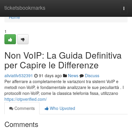
Home
ticketsbookmarks
Togg
navi
Home
1
Non VoIP: La Guida Definitiva
per Capire le Differenze
aliviatilv532391
91 days ago
News
Discuss
Per afferrare a completamente le variazioni tra sistemi VoIP e
metodi non-VoIP, è fondamentale analizzare le sue peculiarità . I
protocolli non-VoIP, come la classica telefonia fissa, utilizzano
https://otpverified.com/
Comments
Who Upvoted
Comments