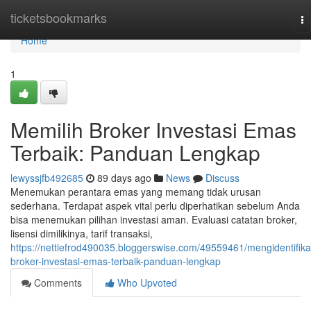
Home
ticketsbookmarks
To
na
Home
1
Memilih Broker Investasi Emas
Terbaik: Panduan Lengkap
lewyssjfb492685
89 days ago
News
Discuss
Menemukan perantara emas yang memang tidak urusan
sederhana. Terdapat aspek vital perlu diperhatikan sebelum Anda
bisa menemukan pilihan investasi aman. Evaluasi catatan broker,
lisensi dimilikinya, tarif transaksi,
https://nettiefrod490035.bloggerswise.com/49559461/mengidentifika
broker-investasi-emas-terbaik-panduan-lengkap
Comments
Who Upvoted