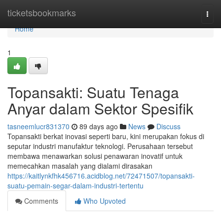
Home
ticketsbookmarks
Togg
navi
Home
1
Topansakti: Suatu Tenaga
Anyar dalam Sektor Spesifik
tasneemlucr831370
89 days ago
News
Discuss
Topansakti berkat inovasi seperti baru, kini merupakan fokus di
seputar industri manufaktur teknologi. Perusahaan tersebut
membawa menawarkan solusi penawaran inovatif untuk
memecahkan masalah yang dialami dirasakan
https://kaitlynkfhk456716.acidblog.net/72471507/topansakti-
suatu-pemain-segar-dalam-industri-tertentu
Comments
Who Upvoted