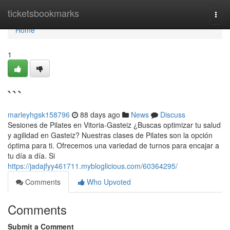
Home
ticketsbookmarks
Togg
navi
Home
1
```
marleyhgsk158796
88 days ago
News
Discuss
Sesiones de Pilates en Vitoria-Gasteiz ¿Buscas optimizar tu salud
y agilidad en Gasteiz? Nuestras clases de Pilates son la opción
óptima para ti. Ofrecemos una variedad de turnos para encajar a
tu día a día. Si
https://jadajfyy461711.mybloglicious.com/60364295/
Comments
Who Upvoted
Comments
Submit a Comment