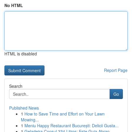
No HTML
HTML is disabled
Report Page
Search
Go
Published News
1
How to Save Time and Effort on Your Lawn
Mowing...
1
Meniu Happy Restaurant București: Delicii Gusta...
1
Geladeira Consul 334 Litros: Este Guia Abran...